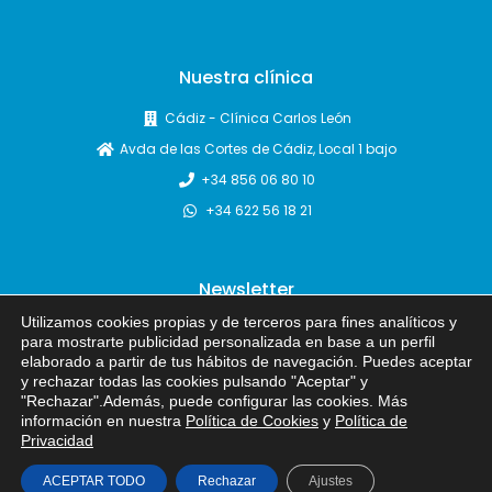
Nuestra clínica
Cádiz - Clínica Carlos León
Avda de las Cortes de Cádiz, Local 1 bajo
+34 856 06 80 10
+34 622 56 18 21
Newsletter
Utilizamos cookies propias y de terceros para fines analíticos y
para mostrarte publicidad personalizada en base a un perfil
elaborado a partir de tus hábitos de navegación. Puedes aceptar
y rechazar todas las cookies pulsando "Aceptar" y
"Rechazar".Además, puede configurar las cookies. Más
información en nuestra
Política de Cookies
y
Política de
Privacidad
Política de privacidad
·
Política de Cookies
·
Configurar
ACEPTAR TODO
Rechazar
Ajustes
Cookies
·
Aviso Legal