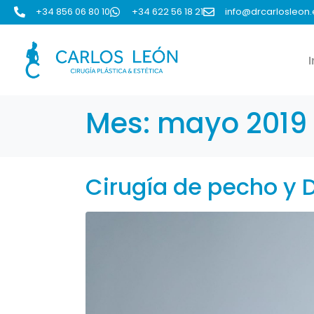
+34 856 06 80 10
+34 622 56 18 21
info@drcarlosleon.
I
Mes:
mayo 2019
Cirugía de pecho y 