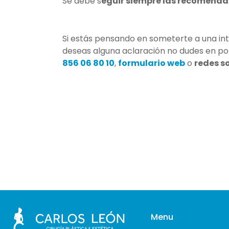
Se debe s
eguir siempre las recomenda
Si estás pensando en someterte a una in
deseas alguna aclaración no dudes en po
856 06 80 10
,
formulario web
o
redes so
Menu