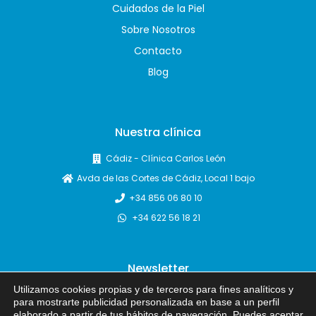
Cuidados de la Piel
Sobre Nosotros
Contacto
Blog
Nuestra clínica
Cádiz - Clínica Carlos León
Avda de las Cortes de Cádiz, Local 1 bajo
+34 856 06 80 10
+34 622 56 18 21
Newsletter
Utilizamos cookies propias y de terceros para fines analíticos y
para mostrarte publicidad personalizada en base a un perfil
elaborado a partir de tus hábitos de navegación. Puedes aceptar