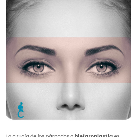
La cirugía de los párpados o
blefaroplastia
es