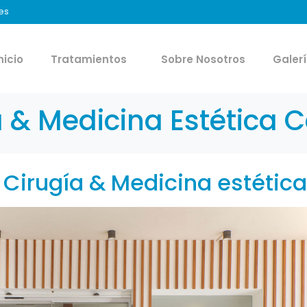
es
nicio
Tratamientos
Sobre Nosotros
Galer
a & Medicina Estética C
| Cirugía & Medicina estética