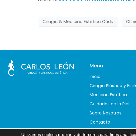
Cirugía & Medicina Estética Cádiz
Clín
Menu
Inicio
Cirugía Plástica y Est
Medicina Estética
Cuidados de la Piel
Sobre Nosotros
Contacto
Blog
Utilizamos cookies propias y de terceros para fines analíti