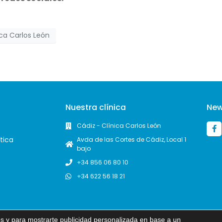
ica Carlos León
Nuestra clínica
New
Cádiz - Clínica Carlos León
ética
Avda de las Cortes de Cádiz, Local 1
bajo
+34 856 06 80 10
+34 622 56 18 21
cos y para mostrarte publicidad personalizada en base a un