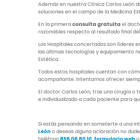
Además en nuestra Clínica Carlos León d
soluciones en el campo de la Medicina Est
En la primera
consulta gratuita
el doct
razonables respecto al resultado final de
Los Hospitales concertados son líderes en
las últimas tecnologías y equipamiento n
Estética.
Todos estos hospitales cuentan con cómo
acompañante. Intentamos ofrecer siempre
El doctor Carlos León, tras una cirugía o
e individualizado a cada paciente para q
Si estás pensando en someterte a una int
León
o deseas alguna aclaración no dude
teléfono
856 06 80 10
,
formulario web