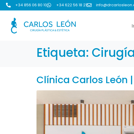
+34 856 06 80 10
+34 622 56 18 21
info@drcarlosleon.
I
Etiqueta:
Cirugí
Clínica Carlos León 